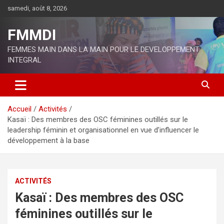
Aller
samedi, août 8, 2026
au
contenu
FMMDI
FEMMES MAIN DANS LA MAIN POUR LE DEVELOPPEMENT
INTEGRAL
Accueil
Activités
Kasaï : Des membres des OSC féminines outillés sur le
leadership féminin et organisationnel en vue d’influencer le
développement à la base
ACTIVITÉS
Kasaï : Des membres des OSC
féminines outillés sur le