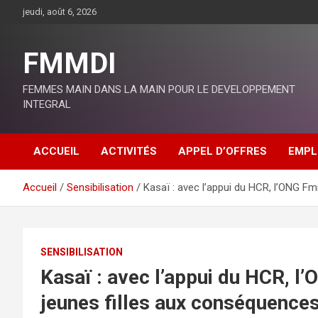
Aller
jeudi, août 6, 2026
au
contenu
FMMDI
FEMMES MAIN DANS LA MAIN POUR LE DEVELOPPEMENT
INTEGRAL
ACCUEIL
ACTIVITÉS
APPEL D’OFFRES
EMPL
Accueil
Sensibilisation
Kasaï : avec l’appui du HCR, l’ONG F
SENSIBILISATION
Kasaï : avec l’appui du HCR, l
jeunes filles aux conséquences