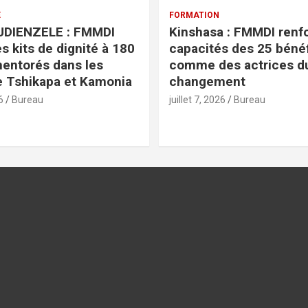
E
FORMATION
TUDIENZELE : FMMDI
Kinshasa : FMMDI renfo
s kits de dignité à 180
capacités des 25 bénéf
entorés dans les
comme des actrices d
 Tshikapa et Kamonia
changement
6
Bureau
juillet 7, 2026
Bureau