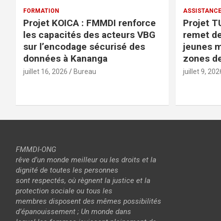
FORMATION
ASSISTANC
Projet KOICA : FMMDI renforce
Projet 
les capacités des acteurs VBG
remet de
sur l’encodage sécurisé des
jeunes m
données à Kananga
zones de
juillet 16, 2026
Bureau
juillet 9, 202
FMMDI-ONG
rêve d’un monde meilleur ou les droits et la
dignité de toutes les personnes
sont respectés, où règnent la justice et la
protection sociale ou tous les
membres disposent des mêmes possibilités
d’épanouissement ; Un monde dans