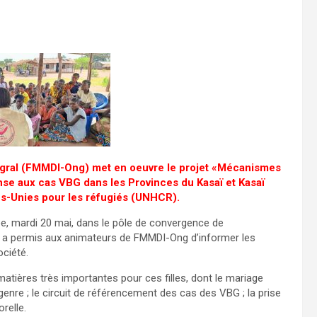
gral (FMMDI-Ong) met en oeuvre le projet «Mécanismes
onse aux cas VBG dans les Provinces du Kasaï et Kasaï
ns-Unies pour les réfugiés (UNHCR).
ée, mardi 20 mai, dans le pôle de convergence de
i a permis aux animateurs de FMMDI-Ong d’informer les
ociété.
matières très importantes pour ces filles, dont le mariage
nre ; le circuit de référencement des cas des VBG ; la prise
relle.