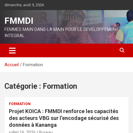
Aller
dimanche, août 9, 2026
au
contenu
FMMDI
FEMMES MAIN DANS LA MAIN POUR LE DEVELOPPEMENT
INTEGRAL
Accueil
Formation
Catégorie :
Formation
FORMATION
Projet KOICA : FMMDI renforce les capacités
des acteurs VBG sur l’encodage sécurisé des
données à Kananga
juillet 16, 2026
Bureau